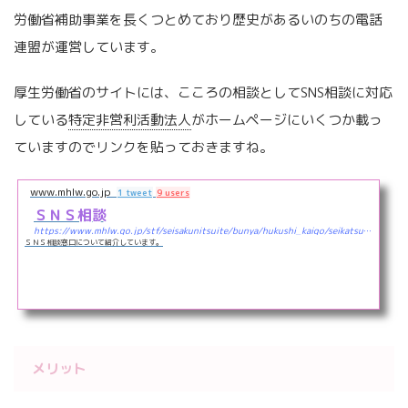
労働省補助事業を長くつとめており歴史があるいのちの電話
連盟が運営しています。
厚生労働省のサイトには、こころの相談としてSNS相談に対応
している
特定非営利活動法人
がホームページにいくつか載っ
ていますのでリンクを貼っておきますね。
www.mhlw.go.jp
1 tweet
9 users
ＳＮＳ相談
https://www.mhlw.go.jp/stf/seisakunitsuite/bunya/hukushi_kaigo/seikatsuhogo/jisatsu/soudan_sns.html
ＳＮＳ相談窓口について紹介しています。
メリット