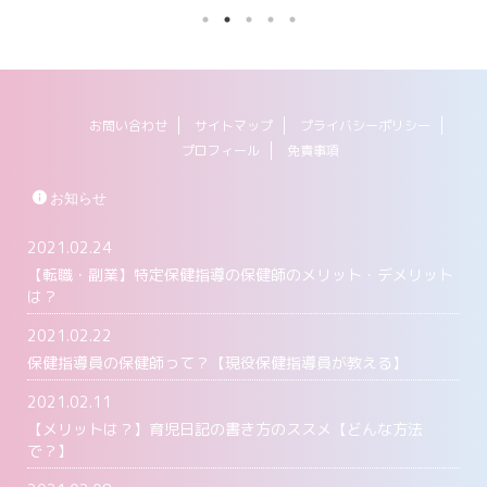
て私に向いて
ていますよね。 でも特定保健指導の
んな疑問が思
の特定保健指
保健師ってどんな感じなの？？ 気に
児日記ってそ
 実際に働い
なるけど書いてある情報が少ない、実
児日記を書く
ト、デメリッ
態がよくわからないな・・・なんて思
日記に便利な
ます。 特定
っている方も多いのではないでしょう
らの疑問に
の保健師の具
か。 かつての私もそうで、自分でた
師、保健師
お問い合わせ
サイトマップ
プライバシーポリシー
の記事を参考
くさん調べたんですが結局ネットでは
点からまとめ
プロフィール
免責事項
健師のメリッ
あまりよくわからず困り果ててまし
についてみて
特定保健指導
た。笑 そこで保健指導員が気になっ
記とは 育児日
てい ...
お知らせ
2021.02.24
【転職・副業】特定保健指導の保健師のメリット・デメリット
は？
2021.02.22
保健指導員の保健師って？【現役保健指導員が教える】
2021.02.11
【メリットは？】育児日記の書き方のススメ【どんな方法
で？】