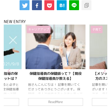
NEW ENTRY
キャリアアップ
子育て
2021/9/8
2021/9/8
保健指導の保
保健指導員の保健師って？【現役
【メリット
メリットは？
保健指導員が教える】
方のスス
すると必ずと
皆さんこんにちは！ 記事を開いてく
記事を開い
特定保健指導
ださってありがとうございます。 保
ざいます！ カ
格を使って就
健師 求人で検索すると必ずと言って
です。 毎日
になりますよ
いいほど特定保健指導の保健指導員の
マさん、ま
ReadMore
健師になると
求人を目にするのではないでしょう
日記をつけ
？ デメリッ
か。 しかもさまざまな会社で募集し
ていませんか