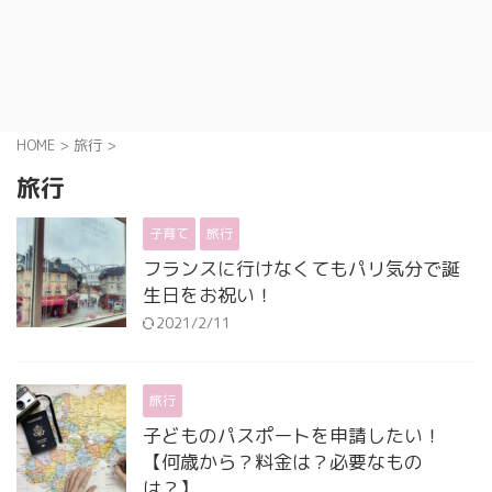
HOME
>
旅行
>
旅行
子育て
旅行
フランスに行けなくてもパリ気分で誕
生日をお祝い！
2021/2/11
旅行
子どものパスポートを申請したい！
【何歳から？料金は？必要なもの
は？】